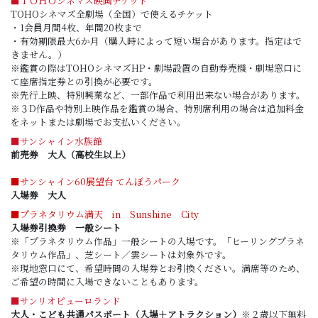
■ＴＯＨＯシネマズ映画チケット
TOHOシネマズ全劇場（全国）で使えるチケット
・1会員月間4枚、年間20枚まで
・有効期限最大6か月（購入時によって短い場合があります。指定はで
きません。）
※鑑賞の際はTOHOシネマズHP・劇場設置の自動券売機・劇場窓口に
て座席指定券との引換が必要です。
※先行上映、特別興業など、一部作品で利用出来ない場合があります。
※３D作品や特別上映作品を鑑賞の場合、特別席利用の場合は追加料金
をネットまたは劇場でお支払いください。
■サンシャイン水族館
前売券 大人（高校生以上）
■サンシャイン60展望台 てんぼうパーク
入場券 大人
■プラネタリウム満天 in Sunshine City
入場券引換券 一般シート
※「プラネタリウム作品」一般シートの入場です。「ヒーリングプラネ
タリウム作品」、芝シート／雲シートは対象外です。
※現地窓口にて、希望時間の入場券とお引換ください。満席等のため、
ご希望の時間に入場できないこともあります。
■サンリオピューロランド
大人・こども共通パスポート（入場＋アトラクション）
※２歳以下無料