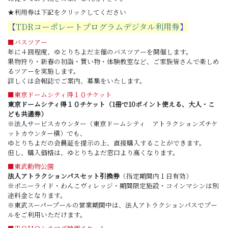
★利用券は下記をクリックしてください
【
TDRコーポレートプログラムデジタル利用券
】
■バスツアー
年に４回程度、ゆとりちよだ主催のバスツアーを開催します。
果物狩り・新春の初詣・買い物・体験教室など、ご家族皆さんで楽しめ
るツアーを実施します。
詳しくは会報誌でご案内、募集をいたします。
■東京ドームシティ得１０チケット
東京ドームシティ得１０チケット（1冊で10ポイント使える、大人・こ
ども共通券）
※法人サービスカウンター（東京ドームシティ アトラクションズチケ
ットカウンター横）でも、
ゆとりちよだの会員証を提示の上、直接購入することができます。
但し、購入価格は、ゆとりちよだ窓口より高くなります。
■東武動物公園
法人アトラクションパスセット引換券
（指定期間内１日有効）
※ポニーライド・わんこヴィレッジ・期間限定施設・コインマシンは別
途料金となります。
※東武スーパープールの営業期間中は、法人アトラクションパスでプー
ルをご利用いただけます。