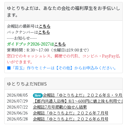
ゆとりちよだは、あなたの会社の福利厚生をお手伝いし
ます。
会報誌の最新号は
こちら
バックナンバーは
こちら
-----お知らせ-----
ガイドブック2026-2027は
こちら
営業時間：8:30～17:00（水曜日は19:00まで）
窓口でのキャッシュレス、郵便での代引、コンビニ・PayPay払
いができます。
■「苔玉」作りセミナーは【その他】からお申込みください。
ゆとりちよだNEWS
2026/08/05
会報誌「ゆとりちよだ」２０２６年８・９月号
New
2026/07/29
【都内共通入浴券】8/1～600円に値上後も利用でき
2026/07/22
会報誌7月号掲載の抽せん結果
2026/06/26
会報誌「ゆとりちよだ」２０２６年７月号
2026/05/28
会報誌「ゆとりちよだ」２０２６年６月号
2026/05/25
【リソル 宿泊サポートダイヤル】の修正