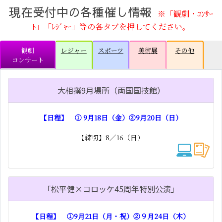
現在受付中の各種催し情報
※「観劇・ｺﾝｻｰ
ﾄ」「ﾚｼﾞｬｰ」等の各タブを押してください。
観劇
レジャー
スポーツ
美術展
その他
コンサート
大相撲9月場所（両国国技館）
【日程】 ① 9月18日（金）②9月20日（日）
【締切】8／16（日）
「松平健×コロッケ45周年特別公演」
【日程】 ①9月21日（月・祝）②９月24日（木）