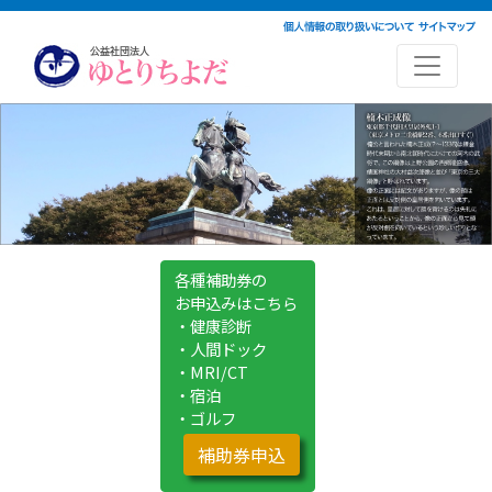
各種補助券の
お申込みはこちら
・健康診断
・人間ドック
・MRI/CT
・宿泊
・ゴルフ
補助券申込