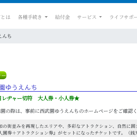
だとは
各種手続き
給付金
サービス
ライフサポ
えんち
ャー
園ゆうえんち
日レヂャー切符 大人券・小人券★
園の際は、事前に西武園ゆうえんちのホームページをご確認
の街並みを再現したエリアや、多彩なアトラクション、自然に囲
園券＋アトラクション券』がセットになったチケットです。（銭