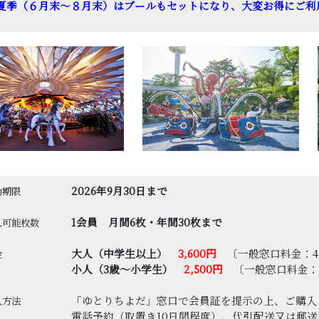
季（６月末～８月末）はプールもセットになり、大変お得にご利
2026年9月30日まで
効期限
1会員 月間6枚・年間30枚まで
入可能枚数
大人（中学生以上）
3,600円
〔一般窓口料金：4,
金
小人（3歳～小学生）
2,500円
〔一般窓口料金：3
「ゆとりちよだ」窓口で会員証を提示の上、ご購入
入方法
電話予約（取置き10日間程度）、代引配送又は郵送コ