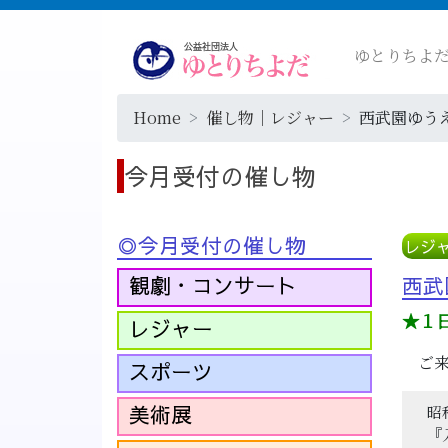
ゆとりちよ
Home
催し物｜レジャー
西武園ゆう
今月受付の催し物
◎今月受付の催し物
レジ
観劇・コンサート
西武
★１
レジャー
ご来
スポーツ
美術展
昭和
『入