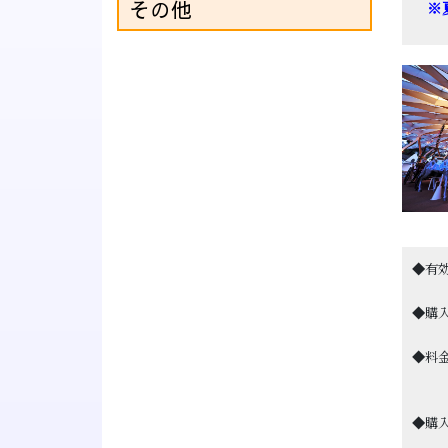
その他
※夏
◆有
◆購
◆料
◆購