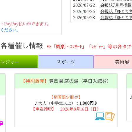
2026/07/22
会報誌7月号掲
2026/06/26
会報誌「ゆとり
2026/05/28
会報誌「ゆとり
PayPay払いができます。
2026/05/25
【リソル 宿泊サ
ください。
の各種催し情報
※「観劇・ｺﾝｻｰﾄ」「ﾚｼﾞｬｰ」等の各
レジャー
スポーツ
美術展
」
【特別販売】
豊島園 庭の湯（平日入館券）
【期間限定販売】
♪大人（中学生以上）：
1,800円
♪
【申込締切】 2026年8月16日（日）