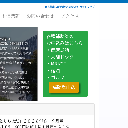
ート倶楽部
お問い合わせ
アクセス
各種補助券の
お申込みはこちら
・健康診断
・人間ドック
・MRI/CT
・宿泊
・ゴルフ
補助券申込
とりちよだ」２０２６年８・９月号
】8/1～600円に値上後も利用できます