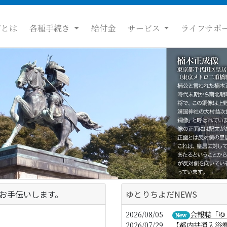
だとは
各種手続き
給付金
サービス
ライフサポ
お手伝いします。
ゆとりちよだNEWS
2026/08/05
会報誌「ゆ
New
2026/07/29
【都内共通入浴券