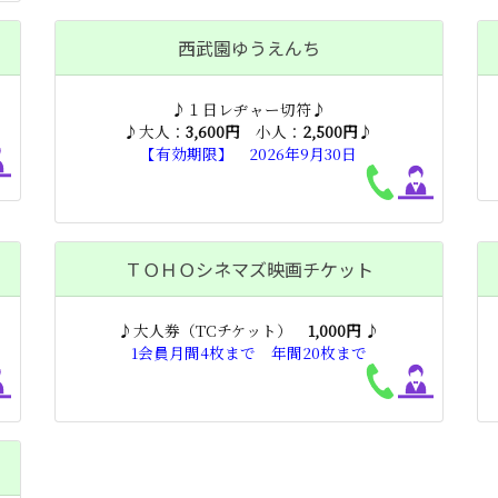
西武園ゆうえんち
♪１日レヂャー切符♪
♪大人：
3,600円
小人：
2,500円
♪
【有効期限】 2026年9月30日
ＴＯＨＯシネマズ映画チケット
♪大人券（TCチケット）
1,000円
♪
1会員月間4枚まで 年間20枚まで